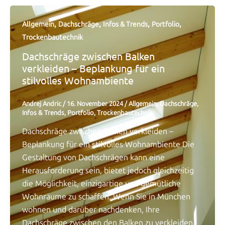
,
,
,
,
Allgemein
Dachschräge
Infos & Trends
Portfolio
Trockenbautechnik
Dachschräge zwischen Balken
verkleiden – Beplankung für ein
stilvolles Wohnambiente
Andrej Andric
/
16. November 2024
/
Allgemein
,
Dachschräge
,
Infos & Trends
,
Portfolio
,
Trockenbautechnik
Dachschräge zwischen Balken verkleiden –
Beplankung für ein stilvolles Wohnambiente Die
Gestaltung von Dachschrägen kann eine
Herausforderung sein, bietet jedoch gleichzeitig
die Möglichkeit, einzigartige und gemütliche
Wohnräume zu schaffen. Wenn Sie in München
wohnen und darüber nachdenken, Ihre
Dachschräge zwischen den Balken zu verkleiden,