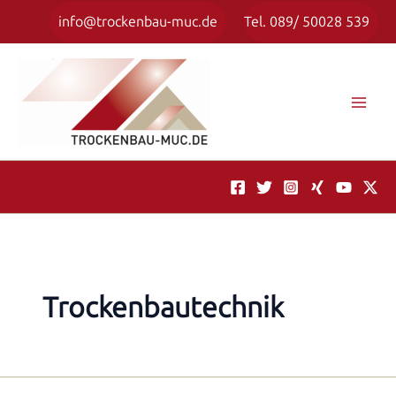
Zum
info@trockenbau-muc.de
Tel. 089/ 50028 539
Inhalt
springen
Trockenbautechnik